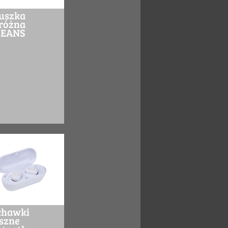
uszka
różna
EANS
chawki
szne