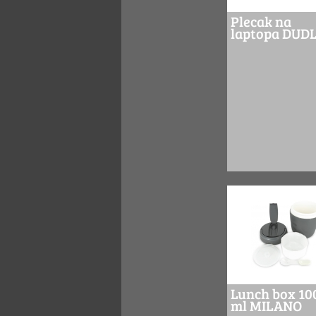
Plecak na
laptopa DUD
Lunch box 10
ml MILANO