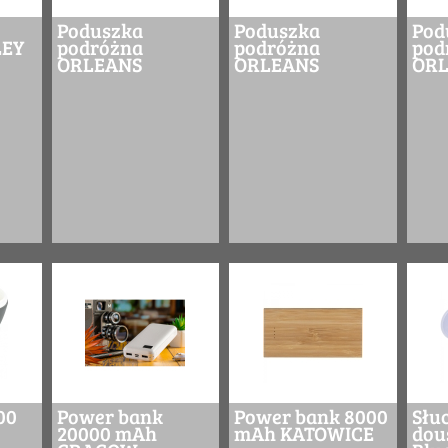
Poduszka
Poduszka
Pod
LEY
podróżna
podróżna
pod
ORLEANS
ORLEANS
ORL
00
Power bank
Power bank 8000
Słu
20000 mAh
mAh KATOWICE
dou