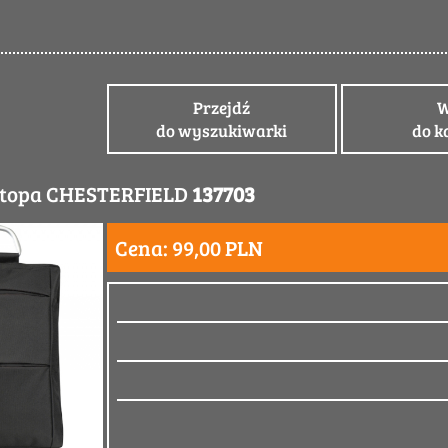
Przejdź
W
do wyszukiwarki
do k
aptopa CHESTERFIELD
137703
Cena: 99,00 PLN