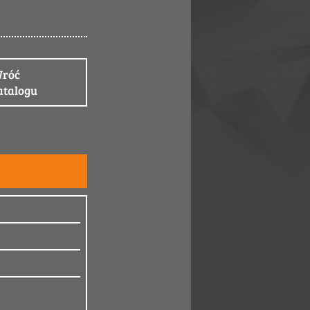
róć
atalogu