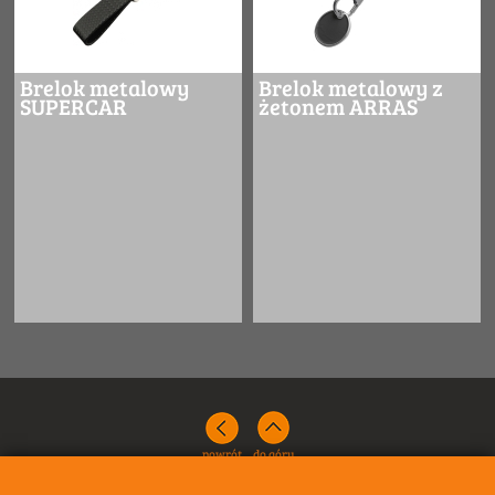
Brelok metalowy
Brelok metalowy z
SUPERCAR
żetonem ARRAS
powrót
do góry