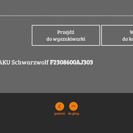
Przejdź
W
do wyszukiwarki
do k
AKU Schwarzwolf
F2308600AJ303
powrót
do góry