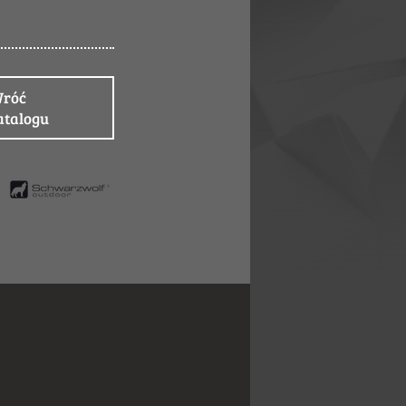
róć
atalogu