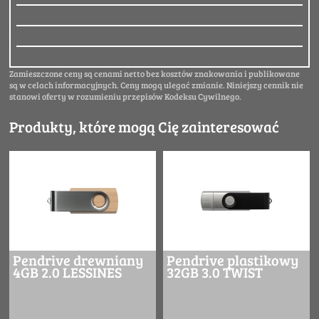
Zamieszczone ceny są cenami netto bez kosztów znakowania i publikowane
są w celach informacyjnych. Ceny mogą ulegać zmianie. Niniejszy cennik nie
stanowi oferty w rozumieniu przepisów Kodeksu Cywilnego.
Produkty, które mogą Cię zainteresować
Pendrive drewniany
Pendrive plastikowy
4GB 2.0 LESSINES
32GB 3.0 TWIST