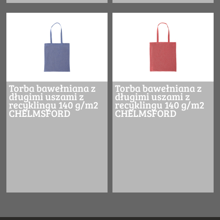
Torba bawełniana z
Torba bawełniana z
długimi uszami z
długimi uszami z
recyklingu 140 g/m2
recyklingu 140 g/m2
CHELMSFORD
CHELMSFORD