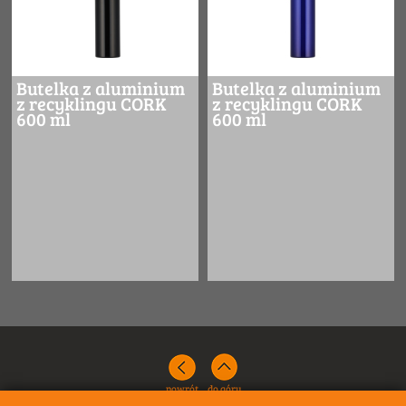
Butelka z aluminium
Butelka z aluminium
z recyklingu CORK
z recyklingu CORK
600 ml
600 ml
powrót
do góry