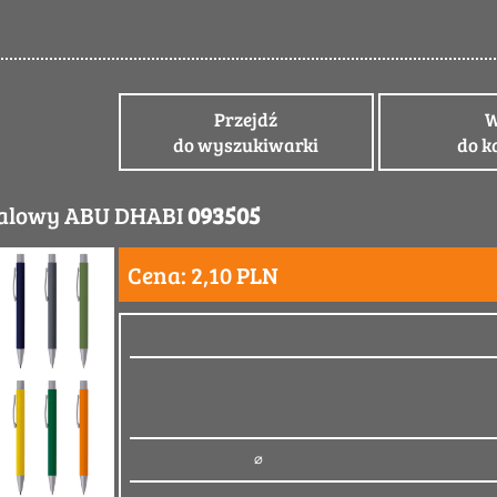
Przejdź
W
do wyszukiwarki
do k
talowy ABU DHABI
093505
Cena: 2,10 PLN
14 x ⌀ 1 cm