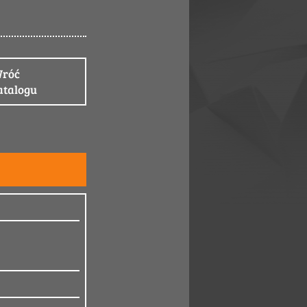
róć
atalogu