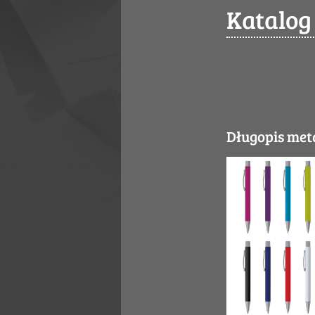
Katalog
Długopis me