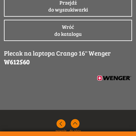
Przejdź
do wyszukiwarki
Wróć
do katalogu
Plecak na laptopa Crango 16'' Wenger
W612560
powrót
do góry