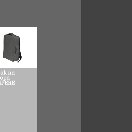
cak na
topa
MPERE