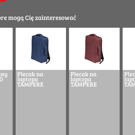
óre mogą Cię zainteresować
any
Plecak na
Plecak na
Ple
D
laptopa
laptopa
lap
TAMPERE
TAMPERE
TA