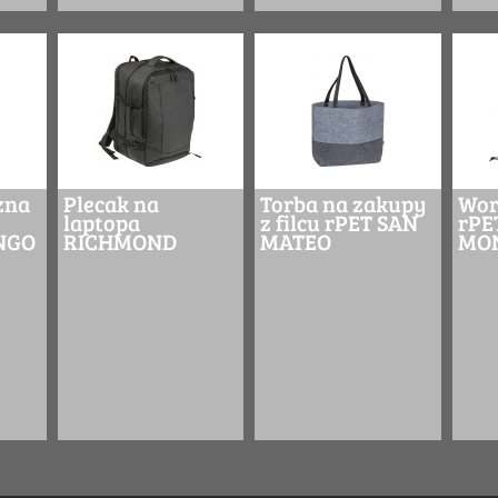
zna
Plecak na
Torba na zakupy
Wor
laptopa
z filcu rPET SAN
rPE
NGO
RICHMOND
MATEO
MO