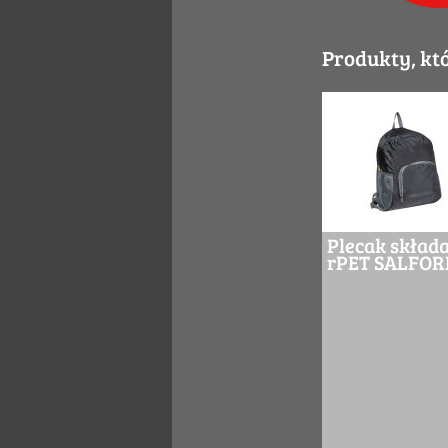
Produkty, kt
Plecak skład
rPET SALFOR