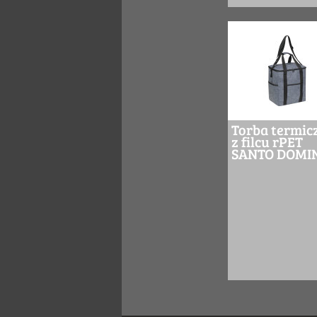
Torba termic
z filcu rPET
SANTO DOMI