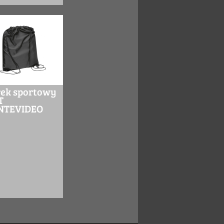
ek sportowy
T
NTEVIDEO