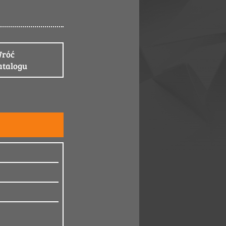
róć
atalogu