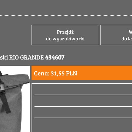
Przejdź
W
do wyszukiwarki
do k
rski RIO GRANDE
434607
Cena: 31,55 PLN