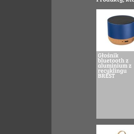
Głośnik
bluetooth z
aluminium z
recyklingu
BREST