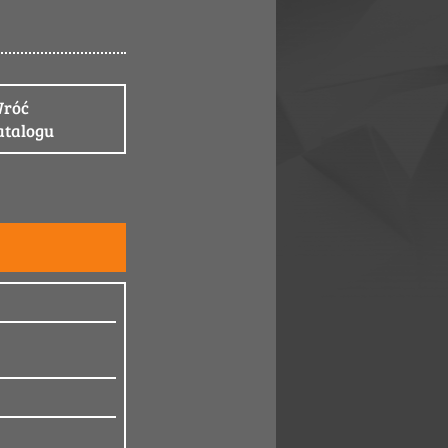
róć
atalogu