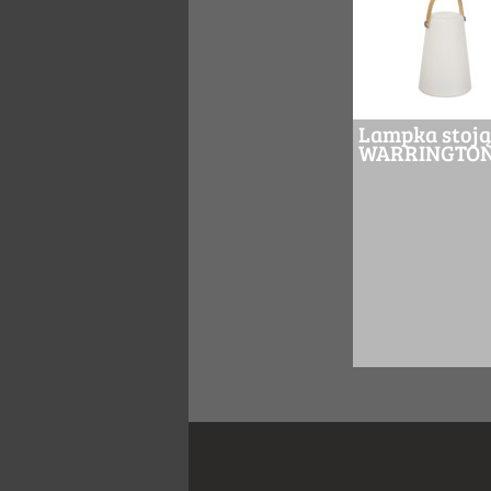
Lampka stoją
WARRINGTO