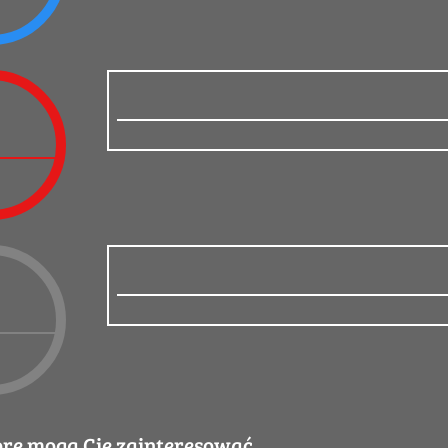
óre mogą Cię zainteresować