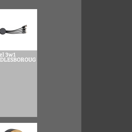
el 3w1
DDLESBOROUGH