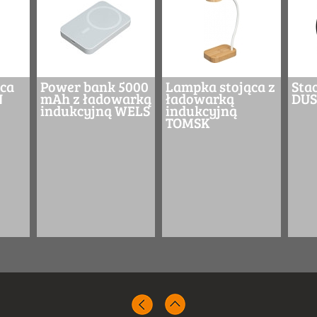
ca
Power bank 5000
Lampka stojąca z
Sta
N
mAh z ładowarką
ładowarką
DUS
indukcyjną WELS
indukcyjną
TOMSK