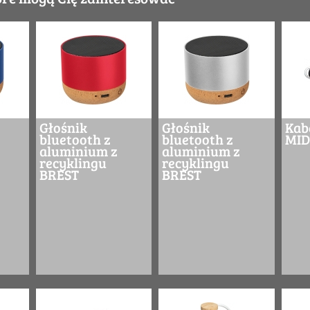
Głośnik
Głośnik
Kab
bluetooth z
bluetooth z
MI
aluminium z
aluminium z
recyklingu
recyklingu
BREST
BREST