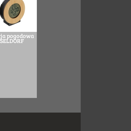
cja pogodowa
SELDORF