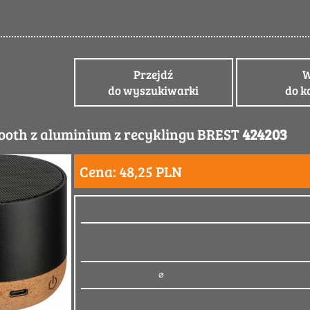
Przejdź
W
do wyszukiwarki
do k
tooth z aluminium z recyklingu BREST
424203
Cena: 48,25 PLN
5,7 x ⌀ 7,1 cm