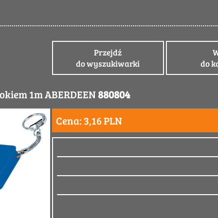
Przejdź
W
do wyszukiwarki
do k
elokiem 1m ABERDEEN
880804
Cena: 3,16 PLN