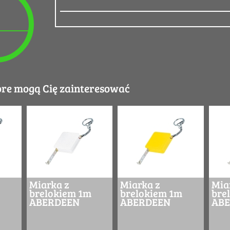
óre mogą Cię zainteresować
Miarka z
Miarka z
Mia
brelokiem 1m
brelokiem 1m
bre
ABERDEEN
ABERDEEN
AB