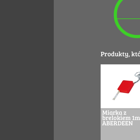
Produkty, kt
Miarka z
brelokiem 1m
ABERDEEN