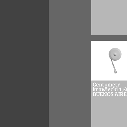
Centymetr
krawiecki 1,
BUENOS AIRE