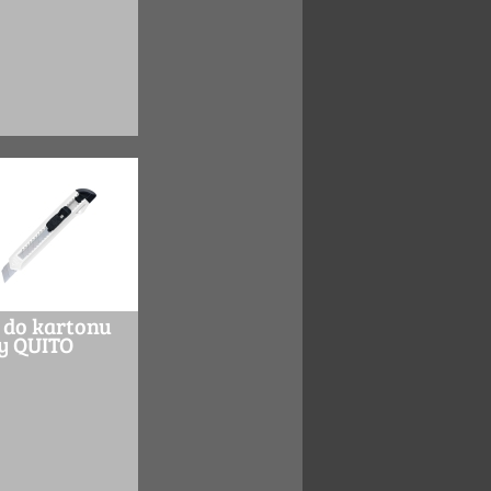
 do kartonu
y QUITO