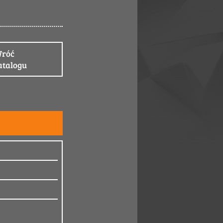
róć
atalogu