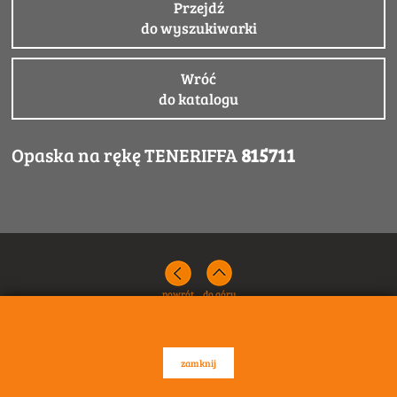
Przejdź
do wyszukiwarki
Wróć
do katalogu
Opaska na rękę TENERIFFA
815711
powrót
do góry
zamknij