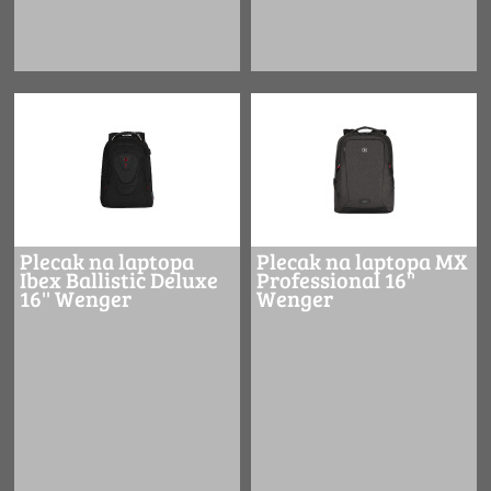
Plecak na laptopa
Plecak na laptopa MX
Ibex Ballistic Deluxe
Professional 16''
16'' Wenger
Wenger