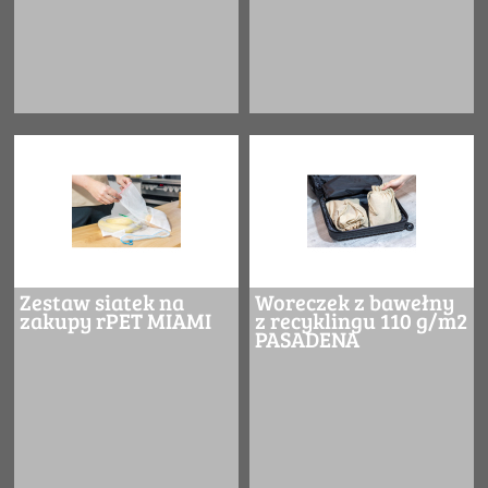
Zestaw siatek na
Woreczek z bawełny
zakupy rPET MIAMI
z recyklingu 110 g/m2
PASADENA