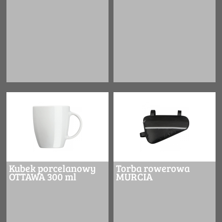
Kubek porcelanowy
Torba rowerowa
OTTAWA 300 ml
MURCIA