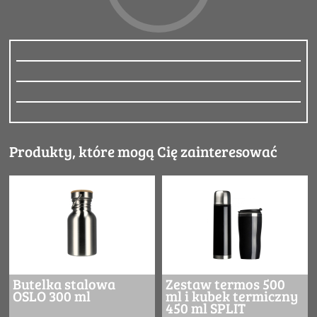
Produkty, które mogą Cię zainteresować
Butelka stalowa
Zestaw termos 500
OSLO 300 ml
ml i kubek termiczny
450 ml SPLIT