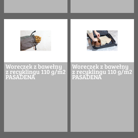
Woreczek z bawełny
Woreczek z bawełny
z recyklingu 110 g/m2
z recyklingu 110 g/m2
PASADENA
PASADENA