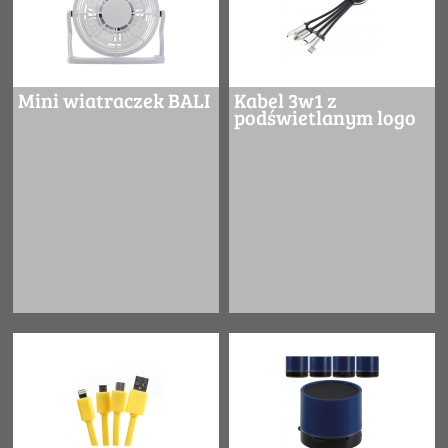
Mini wiatraczek BALI
Kabel 3w1 z
podświetlanym logo