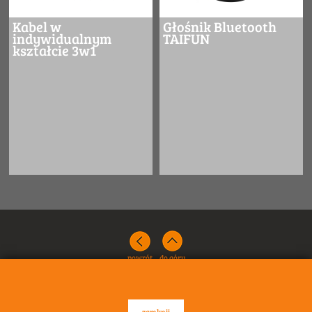
Kabel w
Głośnik Bluetooth
indywidualnym
TAIFUN
kształcie 3w1
powrót
do góry
zamknij