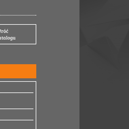
róć
atalogu