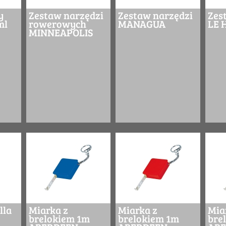
y
Zestaw narzędzi
Zestaw narzędzi
Zes
ml
rowerowych
MANAGUA
LE 
MINNEAPOLIS
lla
Miarka z
Miarka z
Mia
brelokiem 1m
brelokiem 1m
bre