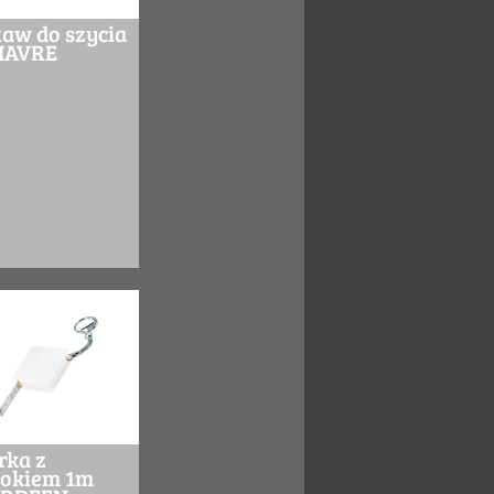
taw do szycia
HAVRE
rka z
lokiem 1m