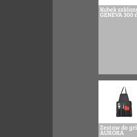
Kubek szklan
GENEVA 300 
Zestaw do gri
AURORA