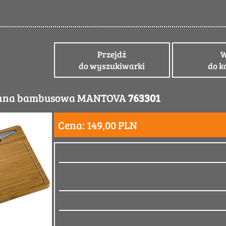
Przejdź
W
do wyszukiwarki
do k
enna bambusowa MANTOVA
763301
Cena: 149,00 PLN