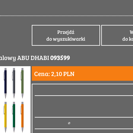
Przejdź
W
do wyszukiwarki
do k
talowy ABU DHABI
093599
Cena: 2,10 PLN
14 x ⌀ 1 cm