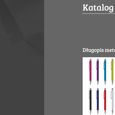
Katalog
Długopis me