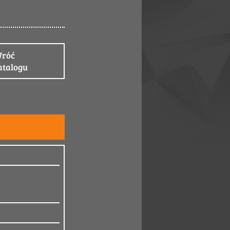
róć
atalogu