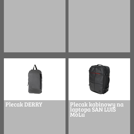
Plecak DERRY
Plecak kabinowy na
laptopa SAN LUIS
MoLu