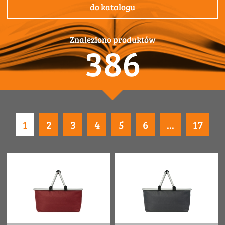
do katalogu
Znaleziono produktów
386
1
2
3
4
5
6
...
17