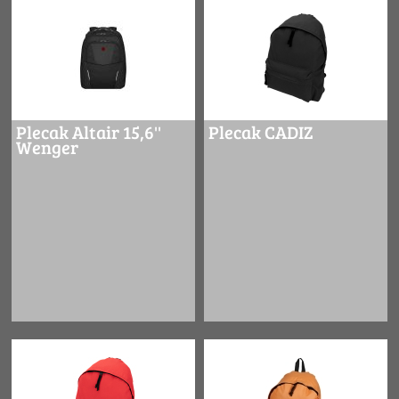
Plecak Altair 15,6''
Plecak CADIZ
Wenger