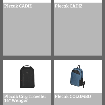
Plecak CADIZ
Plecak CADIZ
Plecak City Traveler
Plecak COLOMBO
16'' Wenger