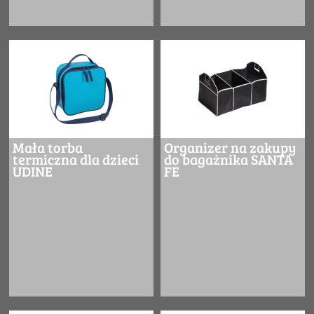
Mała torba
Organizer na zakupy
termiczna dla dzieci
do bagażnika SANTA
UDINE
FE